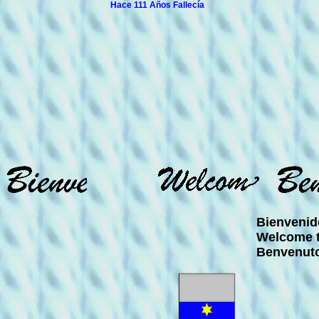
Hace 111 Años Fallecía
José Manancero
y hace 24 
Bienvenido
Welcome to
Benvenuto a