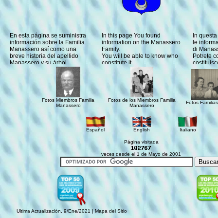
En esta página se suministra
In this page You found
In questa
información sobre la
Familia
information on the Manassero
le informa
Manassero
así como una
Family.
di Manas
breve historia del apellido
You will be able to know who
Potrete c
Manassero y su árbol
constitute it.
costituis
genealógico.
Some photos can be seen.
Alcune f
Podrás conocer quienes la
Link to the main pages that
viste.
componen
.
normally are used to obtain
Collegars
Se pueden ver algunas
information
and data of
principal
fotografías personales, fotos
interest.
normalmen
Fotos Miembros Familia
Fotos de los Miembros Familia
de las familias y de los
informazi
Fotos Familia
Manassero
Manassero
miembros de la familia.
interesse
Link a las principales páginas
que normalmente se utilizan
para obtener
información
y
Español
English
Italiano
datos de
de la familia
, del
Página visitada
apellido
y datos de
Genealogía.
veces desde el 1 de Mayo de 2001
Ultima Actualización,
9/Ene/2021 |
Mapa del Sitio